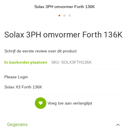
Solax 3PH omvormer Forth 136K
Ga
naar
Solax 3PH omvormer Forth 136K
het
begin
van
Schrijf de eerste review over dit product
de
afbeeldingen-
In backorder plaatsen
SKU
SOLX3FTH136K
gallerij
Please Login
Solax X3 Forth 136K
Voeg toe aan verlanglijst
Gegevens