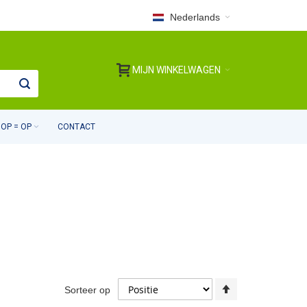
Nederlands
MIJN WINKELWAGEN
OP = OP
CONTACT
Van
Sorteer op
hoog