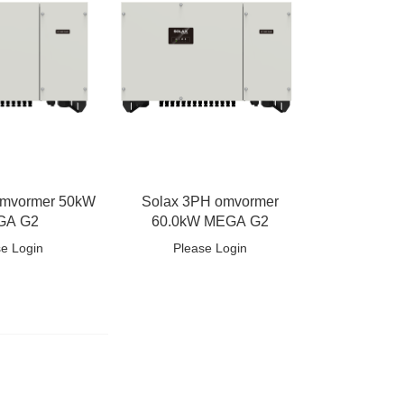
omvormer 50kW
Solax 3PH omvormer
GA G2
60.0kW MEGA G2
se Login
Please Login