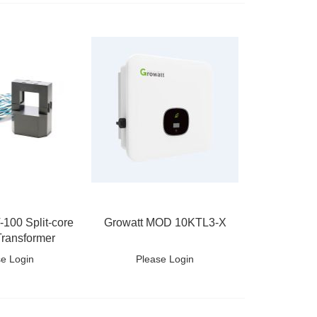
naar
laag
sorteren
100 Split-core
Growatt MOD 10KTL3-X
Transformer
se Login
Please Login