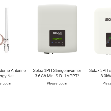
xterne Antenne
Solax 1PH Stringomvormer
Solax 3PH s
ergy Net
3.6kW Mini S.D. 1MPPT*
8.0kW
e Login
Please Login
Plea