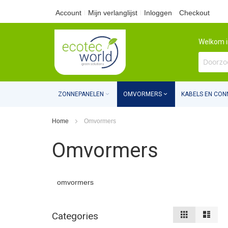
Ga
Account
Mijn verlanglijst
Inloggen
Checkout
naar
Welkom i
de
inhoud
ZONNEPANELEN
OMVORMERS
KABELS EN CO
Home
Omvormers
Omvormers
omvormers
Tonen
Foto-
Lijst
Categories
tabel
als