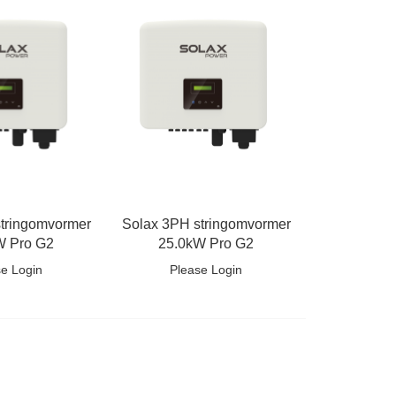
tringomvormer
Solax 3PH stringomvormer
W Pro G2
25.0kW Pro G2
se Login
Please Login