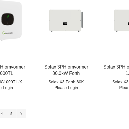
PH omvormer
Solax 3PH omvormer
Solax 3PH o
000TL
80.0kW Forth
1
MIC1000TL-X
Solax X3 Forth 80K
Solax X3
e Login
Please Login
Plea
l pagina
na
Pagina
Pagina
Pagina
Volgende
4
5