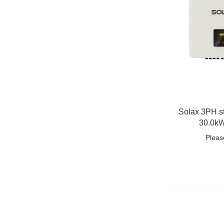
Solax 3PH s
30.0k
Pleas