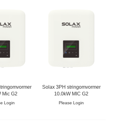
tringomvormer
Solax 3PH stringomvormer
 Mic G2
10.0kW MIC G2
se Login
Please Login