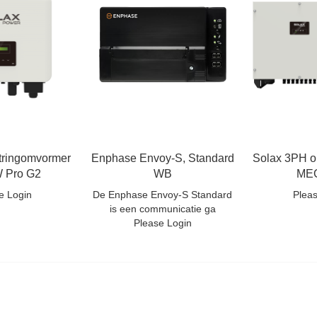
tringomvormer
Enphase Envoy-S, Standard
Solax 3PH 
W Pro G2
WB
ME
e Login
De Enphase Envoy-S Standard
Plea
is een communicatie ga
Please Login