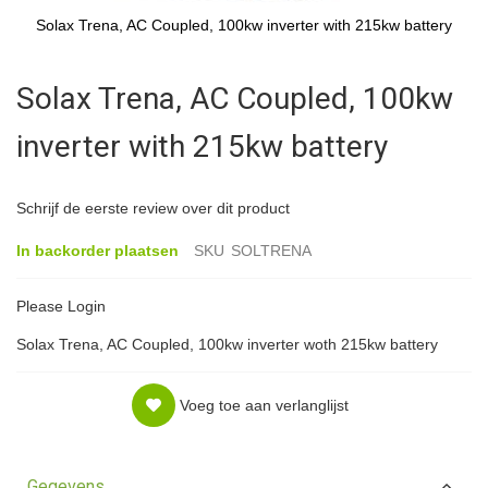
Solax Trena, AC Coupled, 100kw inverter with 215kw battery
Ga
naar
Solax Trena, AC Coupled, 100kw
het
begin
inverter with 215kw battery
van
de
afbeeldingen-
gallerij
Schrijf de eerste review over dit product
In backorder plaatsen
SKU
SOLTRENA
Please Login
Solax Trena, AC Coupled, 100kw inverter woth 215kw battery
Voeg toe aan verlanglijst
Gegevens