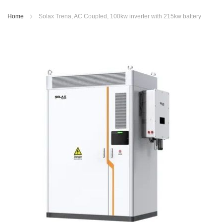
Home
Solax Trena, AC Coupled, 100kw inverter with 215kw battery
Ga
naar
het
einde
van
de
afbeeldingen-
gallerij