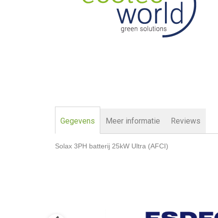
Ga
naar
het
Gegevens
Meer informatie
Reviews
begin
van
Solax 3PH batterij 25kW Ultra (AFCI)
de
afbeeldingen-
gallerij