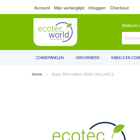
Ga
Account
Mijn verlanglijst
Inloggen
Checkout
naar
Welkom i
de
inhoud
ZONNEPANELEN
OMVORMERS
KABELS EN CO
Home
Solax 3PH batterij 25kW Ultra (AFCI)
Ga
naar
het
einde
van
de
afbeeldingen-
gallerij