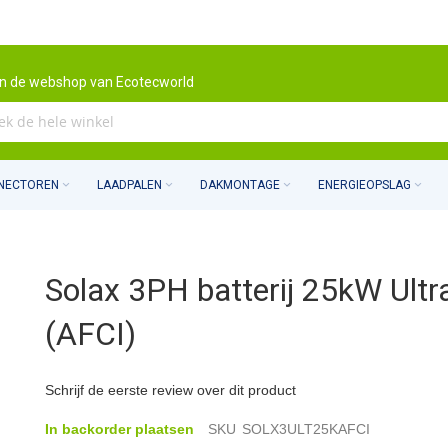
n de webshop van Ecotecworld
NNECTOREN
LAADPALEN
DAKMONTAGE
ENERGIEOPSLAG
Solax 3PH batterij 25kW Ultr
(AFCI)
Schrijf de eerste review over dit product
In backorder plaatsen
SKU
SOLX3ULT25KAFCI