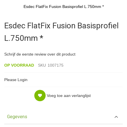
Esdec FlatFix Fusion Basisprofiel L.750mm *
Ga
naar
Esdec FlatFix Fusion Basisprofiel
het
begin
L.750mm *
van
de
afbeeldingen-
gallerij
Schrijf de eerste review over dit product
OP VOORRAAD
SKU
1007175
Please Login
Voeg toe aan verlanglijst
Gegevens