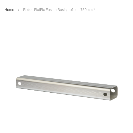
Home
Esdec FlatFix Fusion Basisprofiel L.750mm *
Ga
naar
het
einde
van
de
afbeeldingen-
gallerij