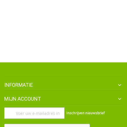
INFORMATIE
MIJN ACCOUNT
Abonneer
Inschrijven nieuwsbrief
u
op