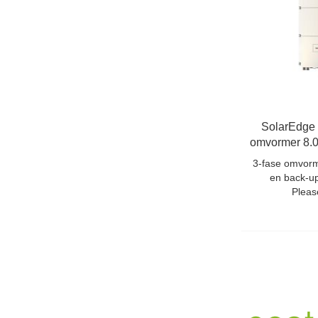
SolarEdge
omvormer 8.
3-fase omvorm
en back-u
Pleas