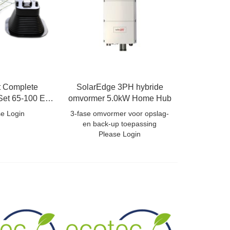
 Complete
SolarEdge 3PH hybride
Set 65-100 EZ
omvormer 5.0kW Home Hub
12 Meter
se Login
3-fase omvormer voor opslag-
en back-up toepassing
Please Login