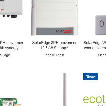
3PH omvormer
SolarEdge 3PH omvormer
SolarEdge Wi
ith synergy
12.5kW Setapp *
voor omvorm
nology
e Login
Please Login
Plea
Nieuw