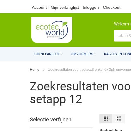
Ga
Account
Mijn verlanglijst
Inloggen
Checkout
naar
Welkom i
de
inhoud
ZONNEPANELEN
OMVORMERS
KABELS EN CO
Home
Zoekresultaten voor: solacx3 enkel 6k 3ph omvorme
Zoekresultaten voo
setapp 12
Tonen
Foto-
Lijst
Selectie verfijnen
tabel
als
Bedoelde u