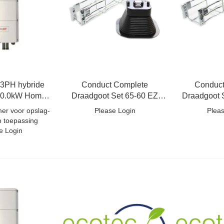
 3PH hybride
Conduct Complete
Conduct
10.0kW Home
Draadgoot Set 65-60 EZ
Draadgoot 
ub
Plus 12 Meter
Plus 
er voor opslag-
Please Login
Plea
p toepassing
e Login