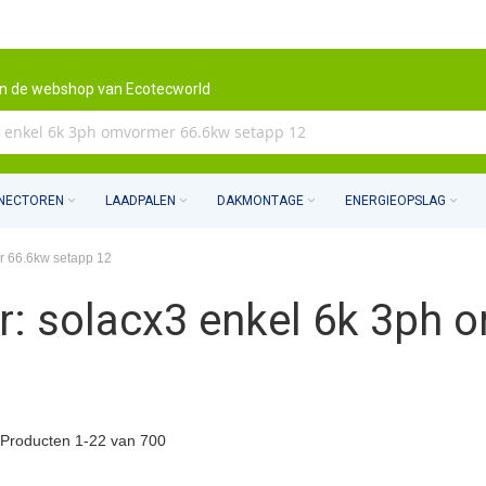
n de webshop van Ecotecworld
NNECTOREN
LAADPALEN
DAKMONTAGE
ENERGIEOPSLAG
r 66.6kw setapp 12
r: solacx3 enkel 6k 3ph
Producten
1
-
22
van
700