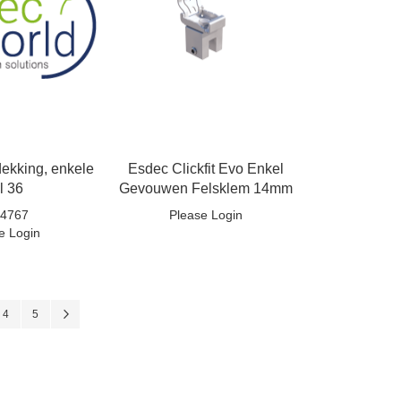
dekking, enkele
Esdec Clickfit Evo Enkel
il 36
Gevouwen Felsklem 14mm
04767
Please Login
e Login
l pagina
na
Pagina
Pagina
Pagina
Volgende
4
5