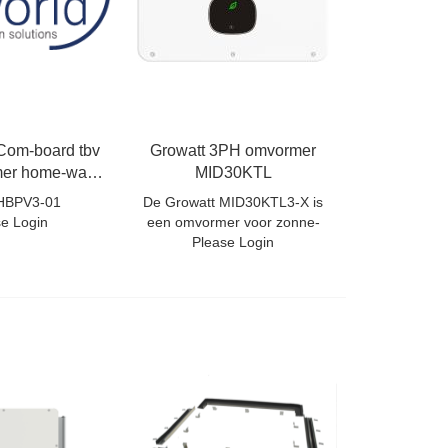
Com-board tbv
Growatt 3PH omvormer
er home-wave
MID30KTL
setapp
HBPV3-01
De Growatt MID30KTL3-X is
se Login
een omvormer voor zonne-
Please Login