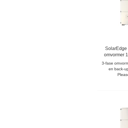
SolarEdge
omvormer 
H
3-fase omvorm
en back-u
Pleas