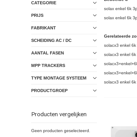
CATEGORIE
solax enkel 6k 
PRIJS
solax enkel 6k 
FABRIKANT
Gerelateerde z
SCHEIDING AC / DC
solacx3 enkel 6
AANTAL FASEN
solacx3 enkel 6
solacx3+enkel+
MPP TRACKERS
solacx3+enkel+
TYPE MONTAGE SYSTEEM
solacx3 enkel 6
PRODUCTGROEP
Producten vergelijken
Geen producten geselecteerd.