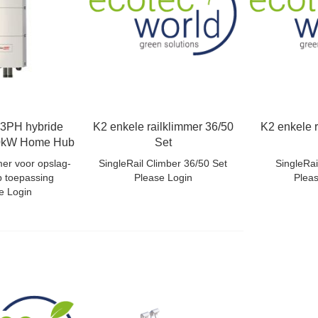
 3PH hybride
K2 enkele railklimmer 36/50
K2 enkele r
0kW Home Hub
Set
er voor opslag-
SingleRail Climber 36/50 Set
SingleRai
p toepassing
Please Login
Plea
e Login