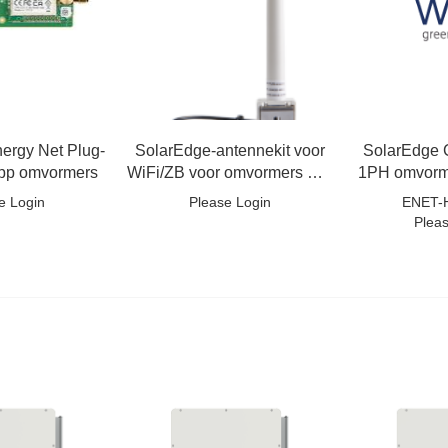
ergy Net Plug-
SolarEdge-antennekit voor
SolarEdge 
App omvormers
WiFi/ZB voor omvormers met
1PH omvorm
SetApp
met 
e Login
Please Login
ENET-
Plea