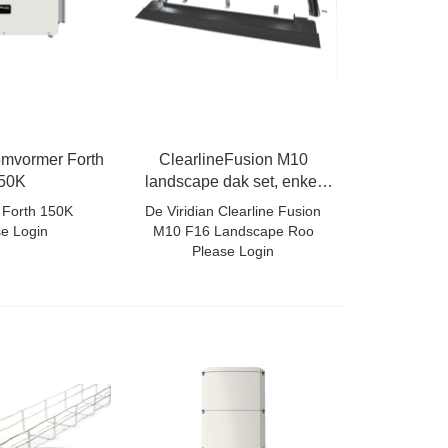
mvormer Forth
ClearlineFusion M10
50K
landscape dak set, enkel
paneel
 Forth 150K
De Viridian Clearline Fusion
se Login
M10 F16 Landscape Roo
Please Login