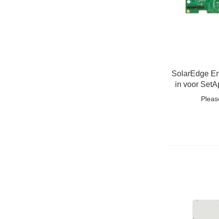
SolarEdge En
in voor Set
Pleas