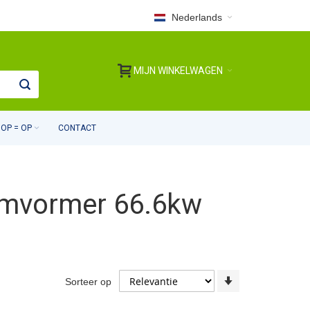
Nederlands
MIJN WINKELWAGEN
OP = OP
CONTACT
 omvormer 66.6kw
Van
Sorteer op
laag
naar