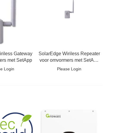
riless Gateway
SolarEdge Wiriless Repeater
ers met SetApp
voor omvormers met SetApp
config
se Login
Please Login