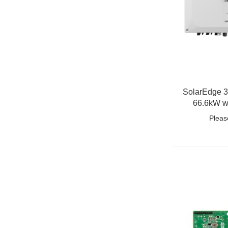
SolarEdge 
66.6kW w
tech
Pleas