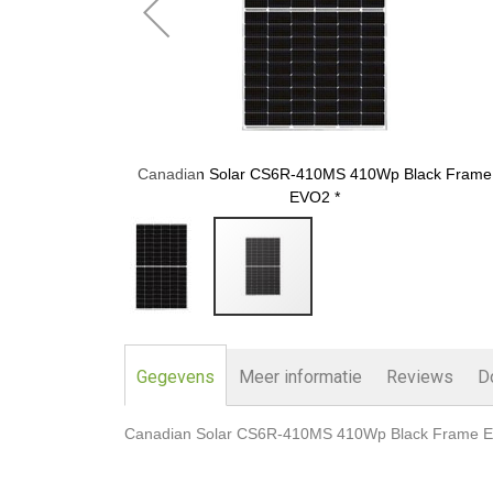
Black Frame
Canadian Solar CS6R-410MS 410Wp Black Frame
EVO2 *
Ga
naar
het
Gegevens
Meer informatie
Reviews
D
begin
van
Canadian Solar CS6R-410MS 410Wp Black Frame 
de
afbeeldingen-
gallerij