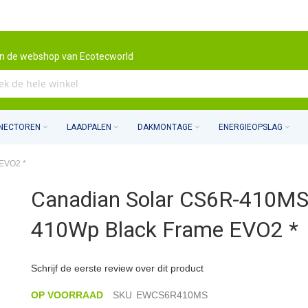
n de webshop van Ecotecworld
NNECTOREN
LAADPALEN
DAKMONTAGE
ENERGIEOPSLAG
EVO2 *
Canadian Solar CS6R-410M
410Wp Black Frame EVO2 *
Schrijf de eerste review over dit product
OP VOORRAAD
SKU
EWCS6R410MS