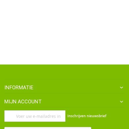
INFORMATIE
MIJN ACCOUNT
Abonneer
Inschrijven nieuwsbrief
u
op