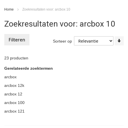
Home
Zoekresultaten voor: arcbox 10
Zoekresultaten voor: arcbox 10
Filteren
Va
Sorteer op
la
na
ho
23
producten
so
Gerelateerde zoektermen
arcbox
arcbox 12k
arcbox 12
arcbox 100
arcbox 121